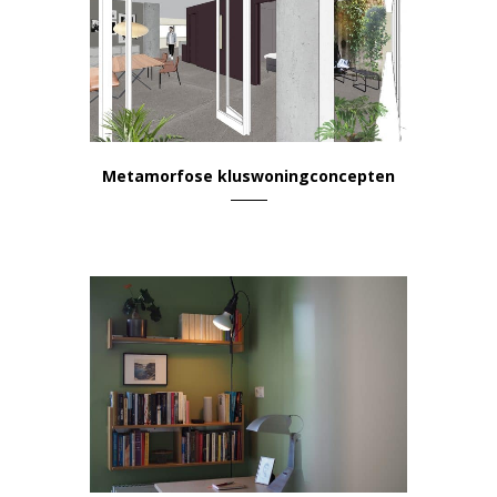
Metamorfose kluswoningconcepten
Wonen & Leven