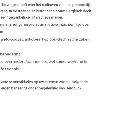
 die vragen heeft over het realiseren van een persoonlijk
cten, in bestaande en historische bouw.
Bergblick deelt
een toegankelijke, interactieve manier.
varen in het genereren van nieuwe inzichten; tijdloos
am
esign-to-budget, anticipeert op bouwtechnische zaken
 benadering
met leveranciers/aannemers, wel samenwerkend in
ofessionals
n visie te ontwikkelen op uw interieur zodat u volgende
In eigen beheer of onder begeleiding van Bergblick.