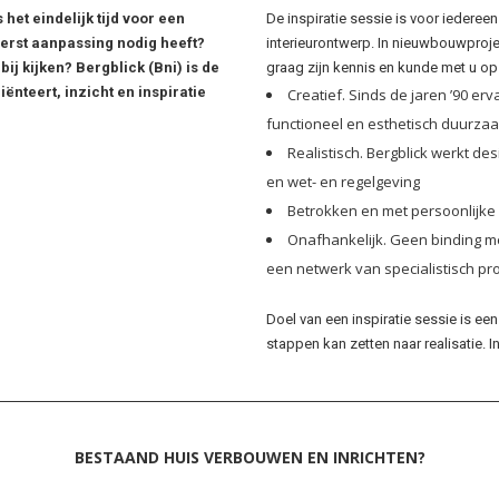
het eindelijk tijd voor een
De inspiratie sessie is voor iedereen
eerst aanpassing nodig heeft?
interieurontwerp. In nieuwbouwproje
ij kijken? Bergblick (
Bni
) is de
graag zijn kennis en kunde met u op 
ënteert, inzicht en inspiratie
Creatief. Sinds de jaren ’90 er
functioneel en esthetisch duurza
Realistisch. Bergblick werkt d
en wet- en regelgeving
Betrokken en met persoonlijke
Onafhankelijk. Geen binding 
een netwerk van specialistisch pr
Doel van een inspiratie sessie is ee
stappen kan zetten naar realisatie. 
BESTAAND HUIS VERBOUWEN EN INRICHTEN?