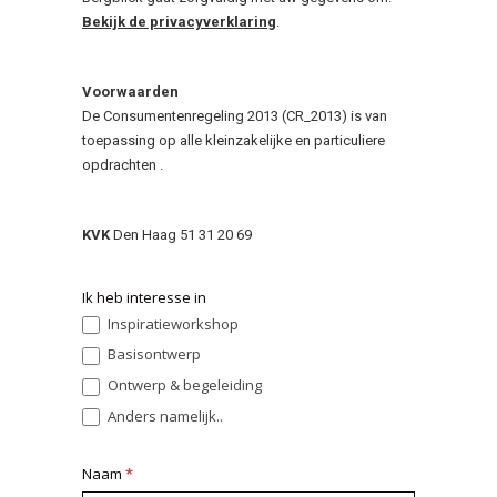
Bekijk de privacyverklaring
.
Voorwaarden
De Consumentenregeling 2013 (CR_2013) is van
toepassing op alle kleinzakelijke en particuliere
opdrachten .
KVK
Den Haag 51 31 20 69
Contact
Ik heb interesse in
Inspiratieworkshop
Basisontwerp
Ontwerp & begeleiding
Anders namelijk..
Anders namelijk..
Naam
*