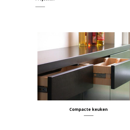
VIEW
Compacte keuken
Wonen & Leven