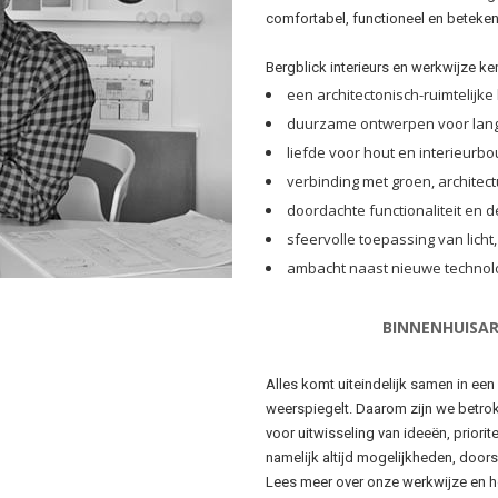
comfortabel, functioneel en betekeni
Bergblick interieurs en werkwijze k
een architectonisch-ruimtelijke
duurzame ontwerpen voor lang
liefde voor hout en interieur
verbinding met groen, architec
doordachte functionaliteit en d
sfeervolle toepassing van licht,
ambacht naast nieuwe technol
BINNENHUISAR
Alles komt uiteindelijk samen in een
weerspiegelt. Daarom zijn we betro
voor uitwisseling van ideeën, priori
namelijk altijd mogelijkheden, doo
Lees meer over onze werkwijze en 