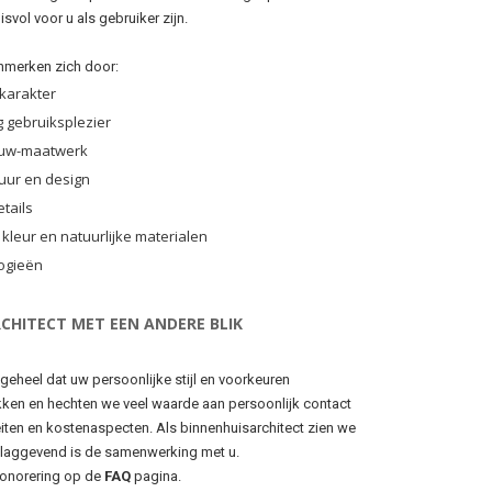
svol voor u als gebruiker zijn.
enmerken zich door:
 karakter
 gebruiksplezier
bouw-maatwerk
tuur en design
etails
 kleur en natuurlijke materialen
ogieën
CHITECT MET EEN ANDERE BLIK
 geheel dat uw persoonlijke stijl en voorkeuren
kken en hechten we veel waarde aan persoonlijk contact
teiten en kostenaspecten. Als binnenhuisarchitect zien we
rslaggevend is de samenwerking met u.
honorering op de
FAQ
pagina.