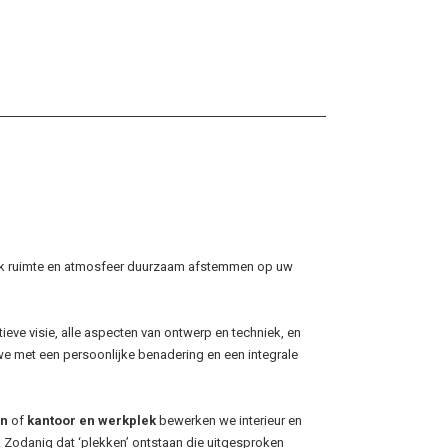
blick ruimte en atmosfeer duurzaam afstemmen op uw
eve visie, alle aspecten van ontwerp en techniek, en
 we met een persoonlijke benadering en een integrale
en
of
kantoor en werkplek
bewerken we interieur en
. Zodanig dat ‘plekken’ ontstaan die uitgesproken