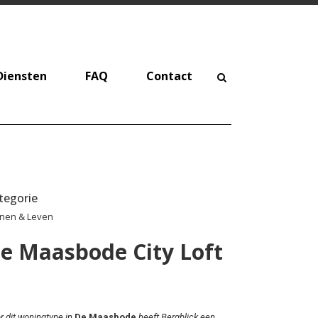
Diensten
FAQ
Contact
tegorie
nen & Leven
e Maasbode City Loft
r dit woningtype in
De Maasbode
heeft Bergblick een