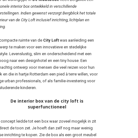
ionele interior box ontwikkeld in verschillende
urstellingen. Indien gewenst verzorgt Bergblick het totale
rieur van de City Loft inclusief inrichting, lichtplan en
ing.
compacte ruimte van de
City Loft
was aanleiding een
werp te maken voor een innovatieve en stedelijke
estyle. Levenslustig, slim en onderscheidend met een
poog naar een designhotel en een tiny house. Een
nachtig ontwerp voor mensen die veel reizen voor hun
k en die in hartje Rotterdam een pied à terre willen, voor
ge urban professionals, of als familie-investering voor
studerende kinderen.
De interior box van de city loft is
superfunctioneel
 concept leidde tot een box waar zoveel mogelijk in zit
direct de toon zet. Je hoeft dan zelf nog maar weinig
se inrichting te kopen. Zie de box als een groot meubel