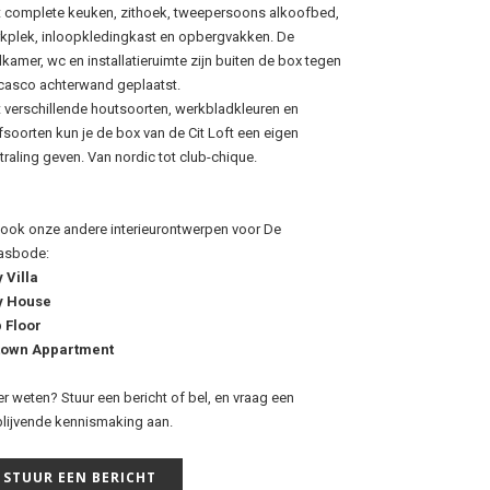
 complete keuken, zithoek, tweepersoons alkoofbed,
kplek, inloopkledingkast en opbergvakken. De
kamer, wc en installatieruimte zijn buiten de box tegen
casco achterwand geplaatst.
 verschillende houtsoorten, werkbladkleuren en
fsoorten kun je de box van de Cit Loft een eigen
straling geven. Van nordic tot club-chique.
 ook onze andere interieurontwerpen voor De
asbode:
y Villa
y House
 Floor
town Appartment
r weten? Stuur een bericht of bel, en vraag een
jblijvende kennismaking aan.
STUUR EEN BERICHT