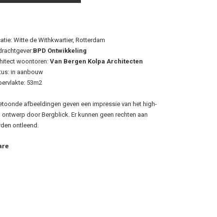
atie: Witte de Withkwartier, Rotterdam
rachtgever:
BPD Ontwikkeling
hitect woontoren:
Van Bergen Kolpa Architecten
tus:
in aanbouw
ervlakte: 53m2
etoonde afbeeldingen geven een impressie van het high-
 ontwerp door Bergblick. Er kunnen geen rechten aan
den ontleend.
are