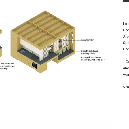
Loc
Opd
Arc
Sta
Opp
* G
end
wor
Sh