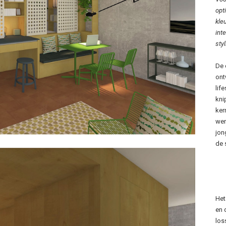
opt
kle
inte
styl
De 
ont
lif
kni
ker
wer
jon
de 
Het
en 
los