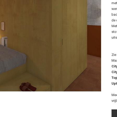
met
wer
bad
de 
Met
sto
uit
Zie
Ma
Cit
Cit
Top
Up
Mee
vri