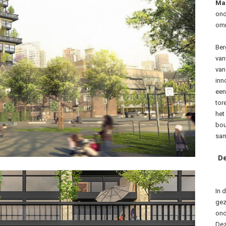
Ma
ond
omr
Ber
van
van
inn
een
tor
het
bou
sam
De
In 
gez
ond
Dez