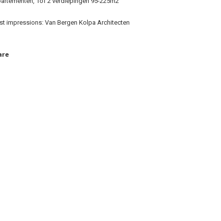
artementen, 1of 2 verdiepingen 95-225m2
ist impressions: Van Bergen Kolpa Architecten
are