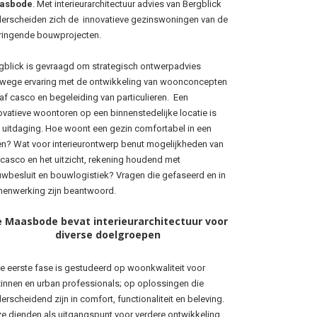
asbode
. Met interieurarchitectuur advies van Bergblick
erscheiden zich de innovatieve gezinswoningen van de
ingende bouwprojecten.
gblick is gevraagd om strategisch ontwerpadvies
wege ervaring met de ontwikkeling van woonconcepten
af casco en begeleiding van particulieren. Een
ovatieve woontoren op een binnenstedelijke locatie is
 uitdaging. Hoe woont een gezin comfortabel in een
en? Wat voor interieurontwerp benut mogelijkheden van
 casco en het uitzicht, rekening houdend met
wbesluit en bouwlogistiek? Vragen die gefaseerd en in
enwerking zijn beantwoord.
 Maasbode bevat interieurarchitectuur voor
diverse doelgroepen
de eerste fase is gestudeerd op woonkwaliteit voor
innen en urban professionals; op oplossingen die
erscheidend zijn in comfort, functionaliteit en beleving.
e dienden als uitgangspunt voor verdere ontwikkeling