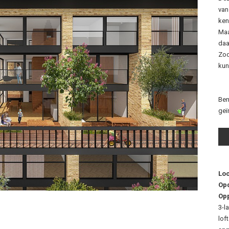
van
ken
Maa
daa
Zod
kun
Ben
geï
Loc
Op
Opp
3-l
lof