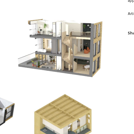
app
Art
Sh