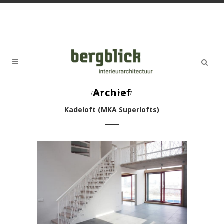
Archief
/ 07.09.2017
Kadeloft (MKA Superlofts)